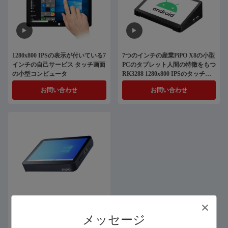
1280x800 IPSの表示が付いている7
7つのインチの産業PiPO X8の小型
インチの自己サービス タッチ画面
PCのタブレット人間の特徴をもつ
の小型コンピュータ
RK3288 1280x800 IPSのタッチス
クリーン
お問い合わせ
お問い合わせ
容量性5接触の1つのウィンドウズ
PiPO箱のタブレット1280x800 IPS
メッセージ
のすべて