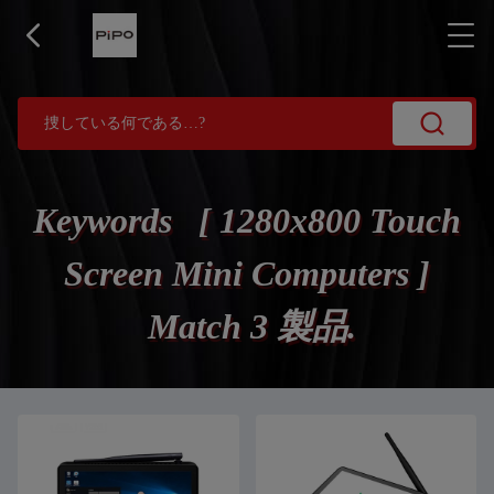
Keywords [ 1280x800 Touch
Screen Mini Computers ]
Match 3 製品.