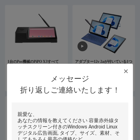
1台のPos機械のPiPO X3すべて
アダプター12v 2aが付いている1つ
58mmのサーマル プリンターとの
のラップトップのタブレット8GB
8.9インチ
のRAM 128GB ROMに付き11.6イ
メッセージ
ンチ2つ
お問い合わせ
お問い合わせ
折り返しご連絡いたします！