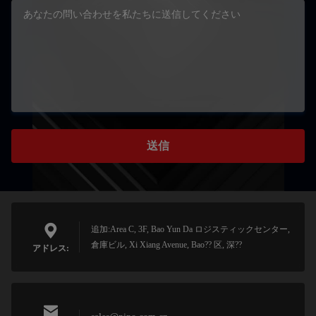
送信
追加:Area C, 3F, Bao Yun Da ロジスティックセンター,
倉庫ビル, Xi Xiang Avenue, Bao?? 区, 深??
アドレス: