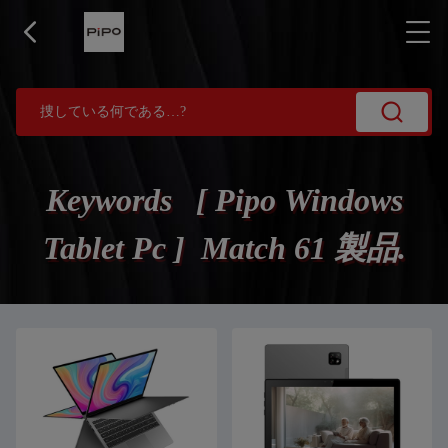
Keywords [ Pipo Windows
Tablet Pc ] Match 61 製品.