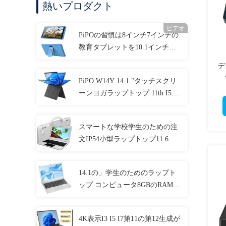
熱いプロダクト
ビデオ
PiPOの習慣は8インチ7インチの
教育タブレットを10.1インチか
らかう
デ
PiPO W14Y 14.1 "タッチスクリ
4
ーンヨガラップトップ 11th I5
4.2Ghz 8GB Ram スリムポータブ
ルノートブックコンピュータ
スマートな学校学生のための注
文IP54小型ラップトップ11.6の
インチ4GBのRAM
14.1の」学生のためのラップト
ップ コンピュータ8GBのRAM
1920x1080 IPSカスタマイズされ
る
4K表示I3 I5 I7第11の第12生成が