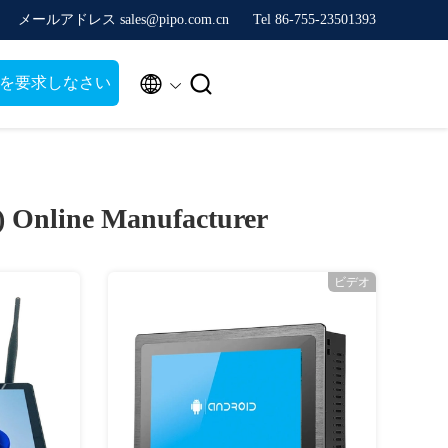
メールアドレス sales@pipo.com.cn
Tel 86-755-23501393


を要求しなさい
7)
Online Manufacturer
ビデオ