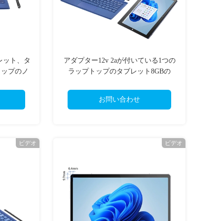
レット、タ
アダプター12v 2aが付いている1つの
トップのノ
ラップトップのタブレット8GBの
12.6」
RAM 128GB ROMに付き11.6インチ2
つ
お問い合わせ
ビデオ
ビデオ