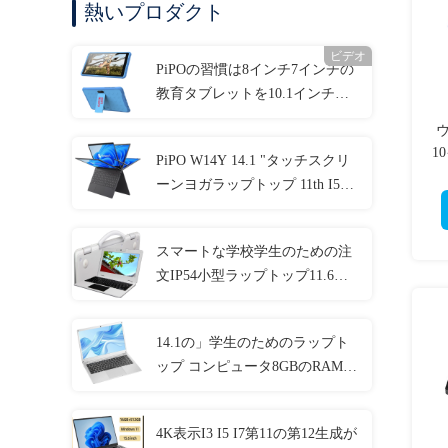
熱いプロダクト
ビデオ
PiPOの習慣は8インチ7インチの
教育タブレットを10.1インチか
らかう
1
PiPO W14Y 14.1 "タッチスクリ
ン
ーンヨガラップトップ 11th I5
4.2Ghz 8GB Ram スリムポータブ
ルノートブックコンピュータ
スマートな学校学生のための注
文IP54小型ラップトップ11.6の
インチ4GBのRAM
14.1の」学生のためのラップト
ップ コンピュータ8GBのRAM
1920x1080 IPSカスタマイズされ
る
4K表示I3 I5 I7第11の第12生成が