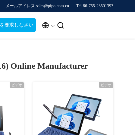
メールアドレス sales@pipo.com.cn
Tel 86-755-23501393


を要求しなさい
16)
Online Manufacturer
ビデオ
ビデオ