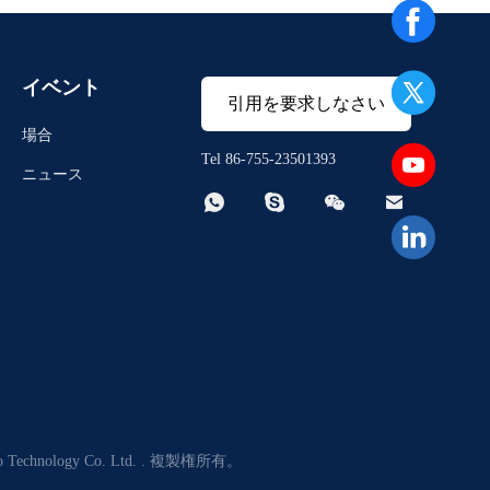
イベント
引用を要求しなさい
場合
Tel 86-755-23501393
ニュース




hnology Co. Ltd. . 複製権所有。