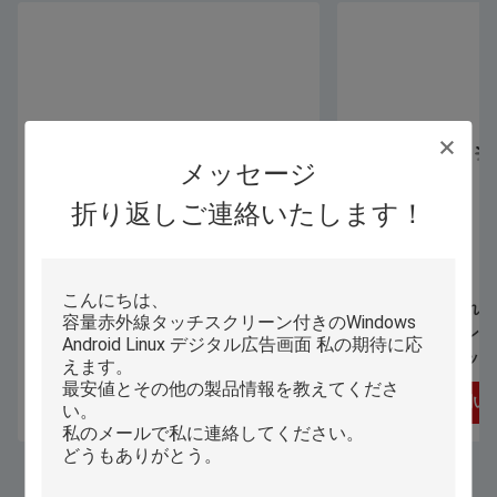
メッセージ
折り返しご連絡いたします！
OEM ウィンドウズ 10の習慣のラップ
カスタマイズされた携
トップのノートIntel第12 I3 I5 I7との
プトップ、ウィンドウズ
14インチ
スクリーンのラップ
お問い合わせ
お問い