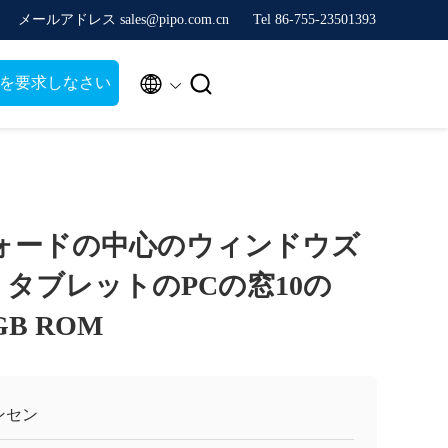
メールアドレス sales@pipo.com.cn
Tel 86-755-23501393


を要求しなさい
ォードの中心のウィンドウズ
 タブレットのPCの窓10の
GB ROM
ンセン