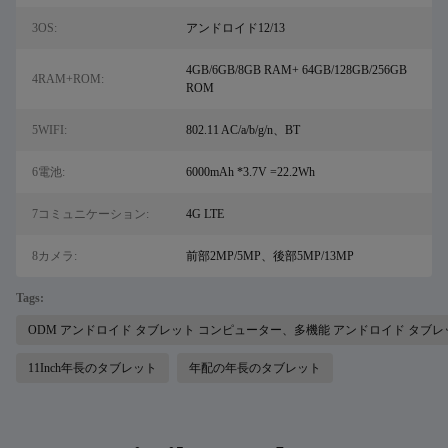
3OS:
アンドロイド12/13
4GB/6GB/8GB RAM+ 64GB/128GB/256GB
4RAM+ROM:
ROM
5WIFI:
802.11 AC/a/b/g/n、BT
6電池:
6000mAh *3.7V =22.2Wh
7コミュニケーション:
4G LTE
8カメラ:
前部2MP/5MP、後部5MP/13MP
Tags:
ODM アンドロイド タブレット コンピューター、多機能 アンドロイド タブレ
11Inch年長のタブレット
年配の年長のタブレット