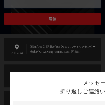
送信
追加:Area C, 3F, Bao Yun Da ロジスティックセンター,
倉庫ビル, Xi Xiang Avenue, Bao?? 区, 深??
アドレス:
sales@pipo.com.cn
電子メール
メッセ
折り返しご連絡
0086-755-23501393