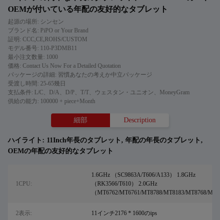
OEMが付いている年配の友好的なタブレット
起源の場所: シンセン
ブランド名: PiPO or Your Brand
証明: CCC,CE,ROHS/CUSTOM
モデル番号: 110-P3DMB11
最小注文数量: 1000
価格: Contact Us Now For a Detailed Quotation
パッケージの詳細: 習慣あなたの考えか中立パッケージ
受渡し時間: 25-65幾日
支払条件: L/C、D/A、D/P、T/T、ウェスタン・ユニオン、MoneyGram
供給の能力: 100000 + piece+Month
細部
Description
ハイライト:
11Inch年長のタブレット
,
年配の年長のタブレット
,
OEMの年配の友好的なタブレット
1.6GHz （SC9863A/T606/A133） 1.8GHz
1CPU:
（RK3566/T610） 2.0GHz
（MT6762/MT6761/MT8788/MT8183/MT8768/MT87
2表示:
11インチ2176 * 1600のips