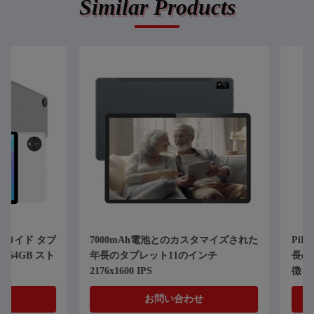
Similar Products
7000mAh電池とのカスタマイズされた
PiPO 11.6イン
年長のタブレット11のインチ
長のタブレット8GB
2176x1600 IPS
徴をもつ2k表示
お問い合わせ
お問い