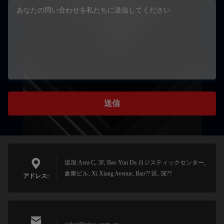
送信
追加:Area C, 3F, Bao Yun Da ロジスティックセンター,
倉庫ビル, Xi Xiang Avenue, Bao?? 区, 深??
アドレス: