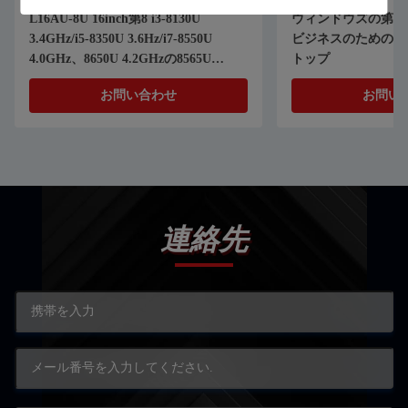
L16AU-8U 16inch第8 i3-8130U
ウィンドウズの第1
3.4GHz/i5-8350U 3.6Hz/i7-8550U
ビジネスのための15
4.0GHz、8650U 4.2GHzの8565U
トップ
4.6GHzのノートのPC
お問い合わせ
お問い
連絡先