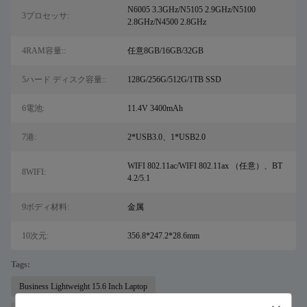
N6005 3.3GHz/N5105 2.9GHz/N5100
3プロセッサ:
2.8GHz/N4500 2.8GHz
4RAM容量::
任意8GB/16GB/32GB
5ハード ディスク容量::
128G/256G/512G/1TB SSD
6電池:
11.4V 3400mAh
7港:
2*USB3.0、1*USB2.0
WIFI 802.11ac/WIFI 802.11ax （任意）、BT
8WIFI:
4.2/5.1
9ボディ材料:
金属
10次元:
356.8*247.2*28.6mm
Tags:
Business Lightweight 15.6 Inch Laptop