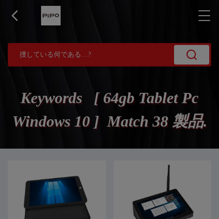
Keywords [ 64gb Tablet Pc
Windows 10 ] Match 38 製品.