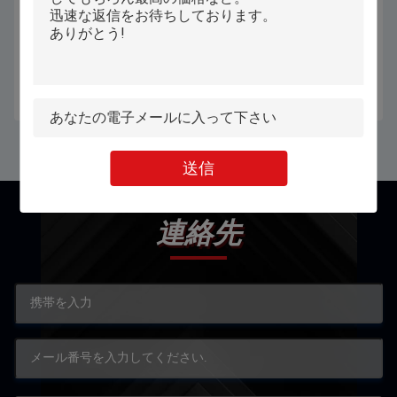
PiPOの産業険しいタブレットの
10.1' 産業用耐久性タブレットコン
PC Ip67は第2走査器が付いている
ピュータ IP65 タブレットPC 室
Nfcの壁の台紙を保護した
内・室外用
お問い合わせ
お問い合わせ
送信
連絡先