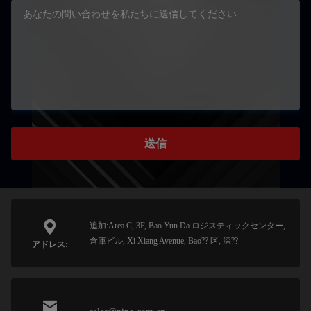
送信
追加:Area C, 3F, Bao Yun Da ロジスティックセンター,
倉庫ビル, Xi Xiang Avenue, Bao?? 区, 深??
アドレス: