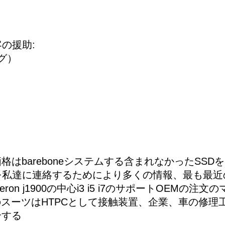
の援助:
グ）
る
価格はbareboneシステムする含まれなかったS
を私達に連絡するためにより多くの情報、最も最近
ron j1900の中心i3 i5 i7のサポートOEM
のスーツはHTPCとして接触装置、企業、車の修
合する