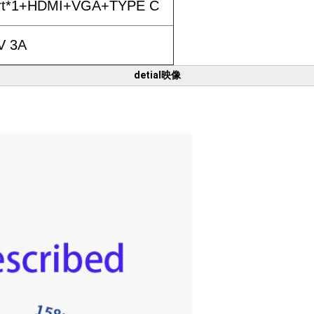
t*1+HDMI+VGA+TYPE C
V 3A
detial映像