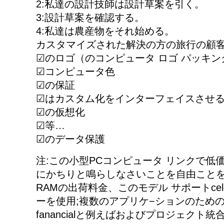
2:私達の設計技師は設計草案を引く。
3:設計草案を確認する。
4:私達は農産物をそれ始める。
カスタマイズされた解決の方の旅行の顧客
☑のロゴ（のコンピュータ ロゴ パッキン
☑コンピュータ色
☑の保証
☑はカスタム化をインターフェイスさせ
☑の仮想化
☑等…
☑のデータ保護
注:この小型PCコンピュータ リンクで低
にかちりと鳴らしなさいことを自由こと
RAMの出荷料金、このモデル サポートcele
ーを使用;複数のアプリケ−ションのため
fanancialと例えばおよびプロジェクト統