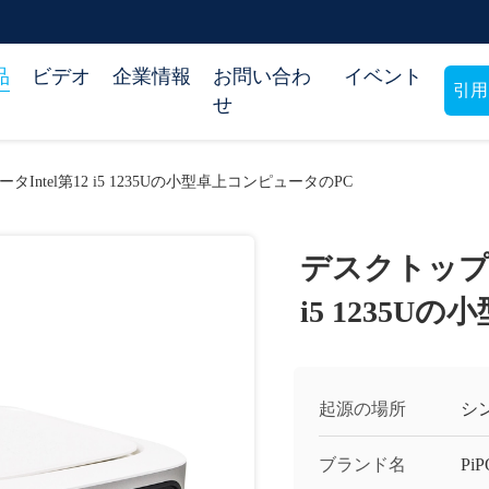
品
ビデオ
企業情報
お問い合わ
イベント
引用
せ
ntel第12 i5 1235Uの小型卓上コンピュータのPC
デスクトップの
i5 1235
起源の場所
シ
ブランド名
PiP