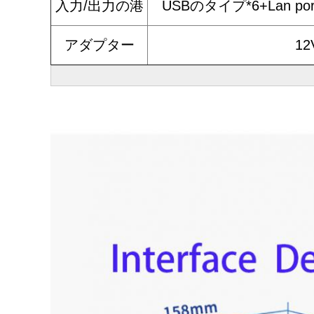
入力/出力の港
USBのタイプ*6+Lan por
アダプター
12