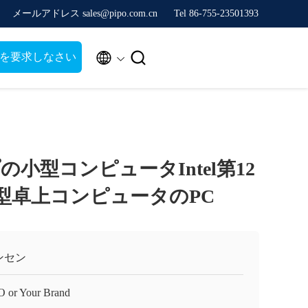
メールアドレス sales@pipo.com.cn
Tel 86-755-23501393


を要求しなさい
小型コンピュータIntel第12
Uの小型卓上コンピュータのPC
ンセン
O or Your Brand