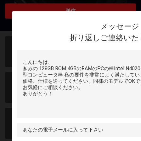
送信
メッセージ
折り返しご連絡いた
追加:Area C, 3F, Bao Yun Da ロジスティックセンター,
倉庫ビル, Xi Xiang Avenue, Bao?? 区, 深??
アドレス:
sales@pipo.com.cn
電子メール
0086-755-23501393
電話: