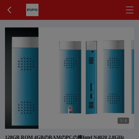
3
/
4
128GB ROM 4GBのRAMのPCの棒Intel N4020 2.8GHz