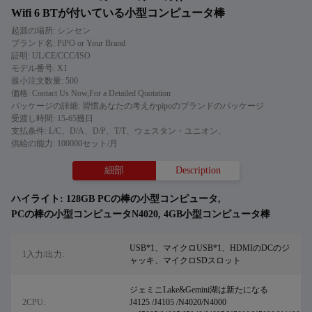
Wifi 6 BTが付いている小型コンピュータ棒
起源の場所: シンセン
ブランド名: PiPO or Your Brand
証明: UL/CE/CCC/ISO
モデル番号: X1
最小注文数量: 500
価格: Contact Us Now,For a Detailed Quotation
パッケージの詳細: 習慣あなたの考えかpipoのブランドのパッケージ
受渡し時間: 15-65幾日
支払条件: L/C、D/A、D/P、T/T、ウェスタン・ユニオン、
供給の能力: 100000セット/月
細部
Description
ハイライト:
128GB PCの棒の小型コンピュータ
,
PCの棒の小型コンピュータN4020
,
4GB小型コンピュータ棒
USB*1、マイクロUSB*1、HDMIのDCのジ
1入力/出力:
ャッキ、マイクロSDスロット
ジェミニLake&Gemini湖は新たになる
2CPU:
J4125 /J4105 /N4020/N4000