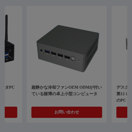
超静かな冷却ファンOEM ODMが付い
デスクトップの小型コ
ている賭博の卓上小型コンピュータ
第12 i5 1235U
のPC
お問い合わせ
お問い