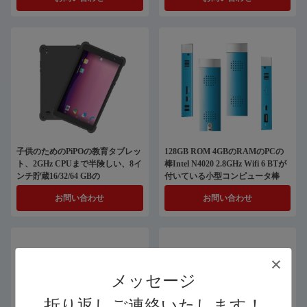
子供のためのPiPOの教育タブレッ
128GB ROM 4GBのRAMのPCの
ト、2GHz CPUまで半険しい、8イ
棒Intel N4020 2.8GHz Wifi 6 BTが
ンチ貯蔵16/32/64 GBの
付いている小型コンピュータ棒
お問い合わせ
お問い合わせ
メッセージ
折り返しご連絡いたします！