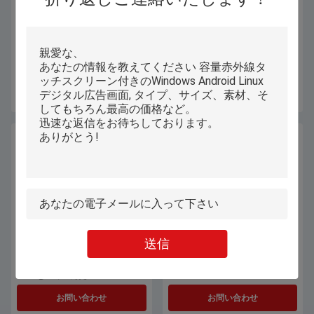
超静かな冷却ファンOEM ODMが
N5095クォードは128GB貯蔵を用
付いている賭博の卓上小型コンピ
いるデスクトップの小型コンピュ
ュータ
ータWIFIの芯を取る
お問い合わせ
お問い合わせ
送信
カスタマイズされた産業卓上小型
Fanless産業卓上小型コンピュータ
コンピュータPCは金属カバー
PC J4125 N5105 8GBのRAM
OEMと埋め込んだ
お問い合わせ
お問い合わせ